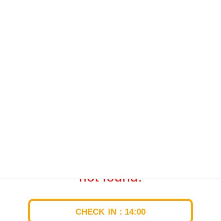
コ
ナ
ン
ビ
テ
ゲ
ン
ー
ツ
シ
へ
ョ
9【宿泊】テントサウナ付きサイ
ス
ン
キ
に
ト
ッ
移
プ
動
兵庫県西宮中心部から15分！気軽にキャンプ・BBQが楽しめる クラブ西
宮
料金表/ご予約
9【宿泊】テントサウナ付きサイト
The booking calendar was
not found.
CHECK
IN：14:00