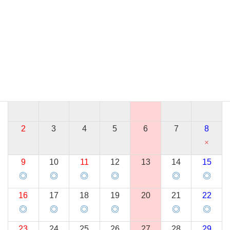
送りいたします。
上記ドメイン（gmail.com）からのメールが受信できるように、ス
マートフォンやパソコンの設定を今一度ご確認ください。
08/2026
keyboard_arrow_left
keyboard_arrow_right
07
09
日
月
火
水
木
金
土
26
27
28
29
30
31
1
2
3
4
5
6
7
8
×
9
10
11
12
13
14
15
◎
◎
◎
◎
◎
◎
16
17
18
19
20
21
22
◎
◎
◎
◎
◎
◎
23
24
25
26
27
28
29